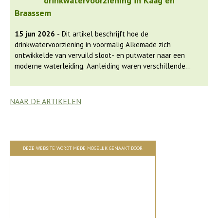
drinkwatervoorziening in Kaag en
Braassem
15 jun 2026
- Dit artikel beschrijft hoe de
drinkwatervoorziening in voormalig Alkemade zich
ontwikkelde van vervuild sloot- en putwater naar een
moderne waterleiding. Aanleiding waren verschillende
epidemieën die leidde tot lokale initiatieven en uiteindelijk
tot regionale samenwerking.
NAAR DE ARTIKELEN
DEZE WEBSITE WORDT MEDE MOGELIJK GEMAAKT DOOR