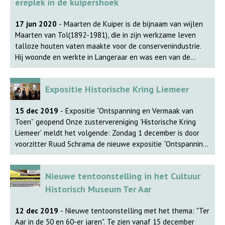
Haarlemse melkinrichtingen, bierbrouwerijen en
ereplek in de kuipershoek
persoonlijke spullen van de Haarlemmers. Het museum is
geopend op woensdag, zaterdag en zondag van 14:00 tot
17 jun 2020
- Maarten de Kuiper is de bijnaam van wijlen
16:00 uur.
Maarten van Tol(1892-1981), die in zijn werkzame leven
talloze houten vaten maakte voor de conservenindustrie.
Hij woonde en werkte in Langeraar en was een van de
makers en restaurateurs van houten vaten, waarin
augurken werden bewaard en vervoerd. De houten vaten
Expositie Historische Kring Liemeer
waren onmisbaar in de conservenindustrie van Ter Aar. De
verzameling kwam na diens overlijden terecht bij
15 dec 2019
- Expositie “Ontspanning en Vermaak van
kleindochter Jeannette van der Geest-van Tol, die
Toen” geopend Onze zustervereniging 'Historische Kring
tenslotte het museum belde en de gehele verzameling
Liemeer' meldt het volgende: Zondag 1 december is door
schonk aan het museum in Ter Aar. “Ja, mijn man bewaarde
voorzitter Ruud Schrama de nieuwe expositie “Ontspanning
het jarenlang in ons magazijn, maar ik heb liever, dat
en Vermaak van Toen” geopend. Zoals de titel aangeeft,
mensen het gereedschap kunnen bekijken en wij daarmee
laat de expositie door middel van foto’s, affiches,
een bijdrage leveren aan het bewaren en kenbaar maken
Nieuwe tentoonstelling in het Cultuur
programma- en toneelboekjes zien hoe de inwoners van
van de geschiedenis van Ter Aar.” Het museum,
Nieuwveen en Zevenhoven zich vroeger vermaakten in
Historisch Museum Ter Aar
Westkanaalweg 118, nabij Aardamse Brug, herbergt al een
muziek-, toneel- en sportverenigingen, clubs, feesten en
grote collectie van ander gereedschap: voor de tuinbouw
andere ontspanningsactiviteiten. Meer over de expositie
12 dec 2019
- Nieuwe tentoonstelling met het thema: "Ter
en vervening van de polders. De verzameling gereedschap
leest u op de site www.historischekringliemeer.nl
Aar in de 50 en 60-er jaren". Te zien vanaf 15 december
van ’de Kuiper’ bestaat uit bodem- en dekselschaven,