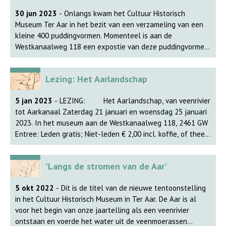
30 jun 2023
- Onlangs kwam het Cultuur Historisch
Museum Ter Aar in het bezit van een verzameling van een
kleine 400 puddingvormen. Momenteel is aan de
Westkanaalweg 118 een expostie van deze puddingvormen
te zien. Enkele honderden exemplaren zijn te bewonderen
in de diverse vitrines en ook is er veel informatiemateriaal
Lezing: Het Aarlandschap
aanwezig. Op de laatste expositiedag, zondag 20 augustus,
zullen de puddingvormen geveild worden. Als u zich wilt
5 jan 2023
- LEZING: Het Aarlandschap, van veenrivier
aanmelden voor deze veiling, kunt u dat via het -e-
tot Aarkanaal Zaterdag 21 januari en woensdag 25 januari
mailadres info@chvteraar.nl
2023. In het museum aan de Westkanaalweg 118, 2461 GW
Entree: Leden gratis; Niet-leden € 2,00 incl. koffie, of thee.
Op zaterdag 21 januari 2023 om 14:00 uur en op woensdag
25 januari om 19:30 uur organiseert de fotowerkgroep van
'Langs de stromen van de Aar'
de Cultuur Historische Verenging Ter Aar een lezing over
het ontstaan van de Aar, het huidige Aarkanaal. De Aar is al
5 okt 2022
- Dit is de titel van de nieuwe tentoonstelling
voor het begin van onze jaartelling als een veenrivier
in het Cultuur Historisch Museum in Ter Aar. De Aar is al
ontstaan en voerde het water uit de veenmoerassen
voor het begin van onze jaartelling als een veenrivier
waaruit onze streek bestond, af naar de Rijn. Toen de
ontstaan en voerde het water uit de veenmoerassen
veenmoerassen in de Middeleeuwen ontgonnen werden,