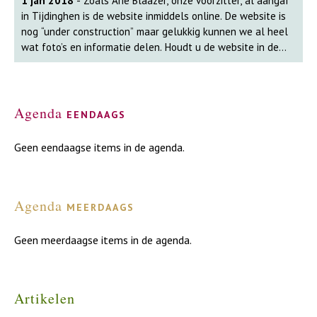
1 jan 2018
- Zoals Arie Blaazer, onze voorzitter, al aangaf
in Tijdinghen is de website inmiddels online. De website is
nog “under construction” maar gelukkig kunnen we al heel
wat foto’s en informatie delen. Houdt u de website in de
gaten want de komende tijd zullen er meer foto’s en video’s
beschikbaar komen. Heeft u nog oude foto’s of video’s of
verhalen van vroeger, deel ze dan met ons. U kunt contact
met ons opnemen via het contactformulier op de website.
Agenda
eendaags
Geen eendaagse items in de agenda.
Agenda
meerdaags
Geen meerdaagse items in de agenda.
Artikelen