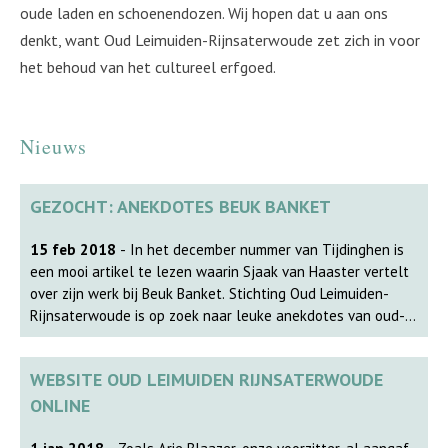
oude laden en schoenendozen. Wij hopen dat u aan ons
denkt, want Oud Leimuiden-Rijnsaterwoude zet zich in voor
het behoud van het cultureel erfgoed.
Nieuws
GEZOCHT: ANEKDOTES BEUK BANKET
15 feb 2018
- In het december nummer van Tijdinghen is
een mooi artikel te lezen waarin Sjaak van Haaster vertelt
over zijn werk bij Beuk Banket. Stichting Oud Leimuiden-
Rijnsaterwoude is op zoek naar leuke anekdotes van oud-
medewerkers van de bakkerij. Bent of kent u een leuke
anekdote, deel deze dan met ons via het contactformulier.
WEBSITE OUD LEIMUIDEN RIJNSATERWOUDE
De deadline is 22 mei 2018. We kijken uit naar uw bijdrage.
ONLINE