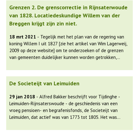
vraag naar luxere schepen voor de recreatievaart. Zelfs
Grenzen 2. De grenscorrectie in Rijnsaterwoude
een eigen ontwerp Debo-kruiser zag het licht.
van 1828. Locatiedeskundige Willem van der
Samenwerking met o.a. Natuurmonumenten en
waterschappen resulteerde in het maken van fiets- en
Breggen krijgt zijn zin niet.
voetgangerspontjes.
18 mrt 2021
- Tegelijk met het plan van de regering van
koning Willem I uit 1827 [zie het artikel van Wim Lagerweij,
2009 op deze website] om te onderzoeken of de grenzen
van gemeenten duidelijker kunnen worden getrokken,
werden ook de grenzen tussen het zuidelijk en noordelijk
deel van de provincie Holland (later Zuid- en Noord-
Holland) gecontroleerd. De landmeters van de provincie
De Societeijt van Leimuiden
komen tot de conclusie dat de grillig verlopende grenzen
van Rijnsaterwoude gecorrigeerd moesten worden. . Het
29 jan 2018
- Alfred Bakker beschrijft voor Tijdinghe -
voorstel tot verkleining van het grondgebied van
Leimuiden-Rijnsaterswoude - de geschiedenis van een
Rijnsaterwoude betekende een verlies aan gemeentelijke
vroeg pensioen- en begrafenisfonds, de Societeijt van
belastinginkomsten. Willem van der Breggen, was als
Leimuiden, dat actief was van 1773 tot 1805. Het was
wethouder het er niet mee eens, maar verloor het pleit.
vooral gericht op de armen.