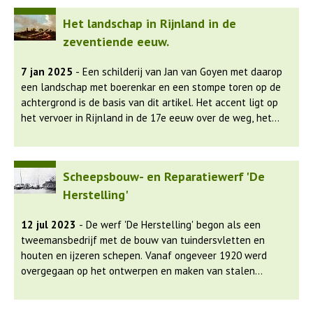
Het landschap in Rijnland in de
zeventiende eeuw.
7 jan 2025
- Een schilderij van Jan van Goyen met daarop
een landschap met boerenkar en een stompe toren op de
achtergrond is de basis van dit artikel. Het accent ligt op
het vervoer in Rijnland in de 17e eeuw over de weg, het
water en het ijs. Boerenkarren, zeilschepen en - als het
vroor - grote sleeën waren de belangrijkste vormen van
transport van mensen, goederen en vee. Verre van
Scheepsbouw- en Reparatiewerf 'De
comfortabel, maar mooi vastgelegd in werken als die van
Herstelling'
Jan van Goyen. Wateroverlast als gevolg van hevige
stormen en overstromingen van het grote Haarlemmermeer
12 jul 2023
- De werf 'De Herstelling' begon als een
lieten echter hun sporen na, vooral in de omgeving van
tweemansbedrijf met de bouw van tuindersvletten en
Leimuiden.
houten en ijzeren schepen. Vanaf ongeveer 1920 werd
overgegaan op het ontwerpen en maken van stalen
schepen die aan de eisen van de moderne tijd voldeden. De
werf breidde allengs uit en kon later ook voldoen aan de