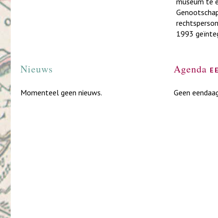
museum te e
Genootschap 
rechtsperson
1993 geïnteg
Nieuws
Agenda
e
Momenteel geen nieuws.
Geen eendaag