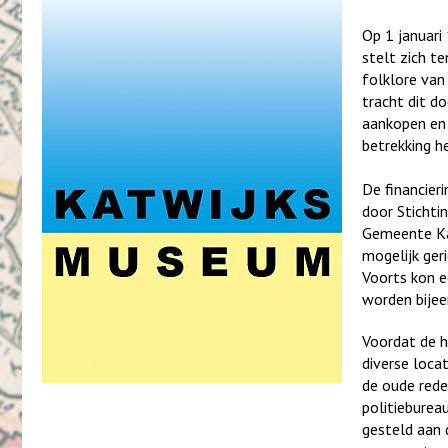
Op 1 januari
stelt zich t
folklore van
tracht dit d
aankopen en 
betrekking h
De financieri
door Stichti
Gemeente Kat
mogelijk ger
Voorts kon e
worden bije
Voordat de h
diverse loca
de oude rede
politieburea
gesteld aan 