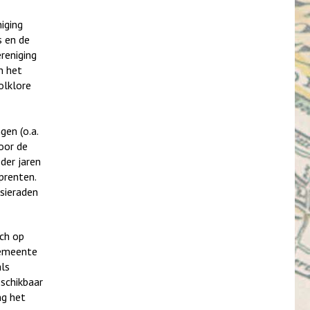
iging
s en de
reniging
n het
olklore
gen (o.a.
oor de
der jaren
prenten.
sieraden
ich op
 gemeente
als
schikbaar
ng het