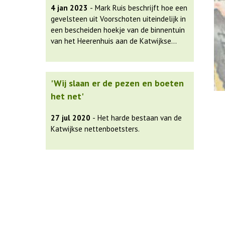
4 jan 2023
- Mark Ruis beschrijft hoe een
gevelsteen uit Voorschoten uiteindelijk in
een bescheiden hoekje van de binnentuin
van het Heerenhuis aan de Katwijkse
Overrijn terecht is gekomen. De in het
Latijn geschreven gevelsteen uit 1722,
verwijst naar Jan Gerard, Baron van
'Wij slaan er de pezen en boeten
Wassenaar, die in 1707 eigenaar van de
het net'
toenmalige buitenplaats Rosenburg in
Voorschoten was geworden. Ruis vertelt
27 jul 2020
- Het harde bestaan van de
in het kort over de geschiedenis van het
Katwijkse nettenboetsters.
voormalige kasteel Rosenburg, de
verwoesting, het verval en de herbouw
tot een waar woonpaleis. Hij besluit met
de reis van de gevelsteen naar de laatste
bestemming in Katwijk.