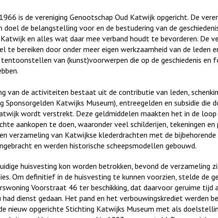
 1966 is de vereniging Genootschap Oud Katwijk opgericht. De veren
en doel de belangstelling voor en de bestudering van de geschiedeni
 Katwijk en alles wat daar mee verband houdt te bevorderen. De ve
oel te bereiken door onder meer eigen werkzaamheid van de leden e
tentoonstellen van (kunst)voorwerpen die op de geschiedenis en f
ebben.
ng van de activiteiten bestaat uit de contributie van leden, schenkin
ng Sponsorgelden Katwijks Museum), entreegelden en subsidie die d
wijk wordt verstrekt. Deze geldmiddelen maakten het in de loop 
ichte aankopen te doen, waaronder veel schilderijen, tekeningen en 
en verzameling van Katwijkse klederdrachten met de bijbehorende 
engebracht en werden historische scheepsmodellen gebouwd.
uidige huisvesting kon worden betrokken, bevond de verzameling z
ties. Om definitief in de huisvesting te kunnen voorzien, stelde de
rswoning Voorstraat 46 ter beschikking, dat daarvoor geruime tijd 
u had dienst gedaan. Het pand en het verbouwingskrediet werden be
de nieuw opgerichte Stichting Katwijks Museum met als doelstelli