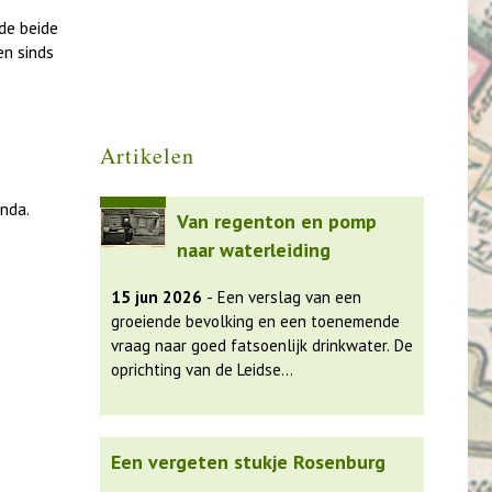
de beide
en sinds
Artikelen
nda.
Van regenton en pomp
naar waterleiding
15 jun 2026
- Een verslag van een
groeiende bevolking en een toenemende
vraag naar goed fatsoenlijk drinkwater. De
oprichting van de Leidse
Duinwaterwatermaatschappij in 1878 en
de bouw van de watertoren in Katwijk. Of
daar alle problemen mee opgelost waren,
Een vergeten stukje Rosenburg
leest u in het artikel.