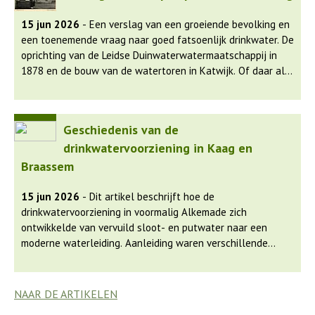
opgericht. De watertoren van Hazerswoude, gebouwd in
1915, werd een herkenningspunt en speelde een centrale
15 jun 2026
- Een verslag van een groeiende bevolking en
rol in de watervoorziening. Door de groei van de bevolking
een toenemende vraag naar goed fatsoenlijk drinkwater. De
en technologische vooruitgang werd de toren uiteindelijk
oprichting van de Leidse Duinwaterwatermaatschappij in
overbodig, maar hij bleef als monument behouden en kreeg
1878 en de bouw van de watertoren in Katwijk. Of daar alle
een nieuwe functie als kantoor. De beschikbaarheid van
problemen mee opgelost waren, leest u in het artikel.
schoon water en sanitair leidde tot een aanzienlijke daling
van ziektes en verbeterde leefomstandigheden.
Geschiedenis van de
drinkwatervoorziening in Kaag en
Braassem
15 jun 2026
- Dit artikel beschrijft hoe de
drinkwatervoorziening in voormalig Alkemade zich
ontwikkelde van vervuild sloot- en putwater naar een
moderne waterleiding. Aanleiding waren verschillende
epidemieën die leidde tot lokale initiatieven en uiteindelijk
tot regionale samenwerking.
NAAR DE ARTIKELEN