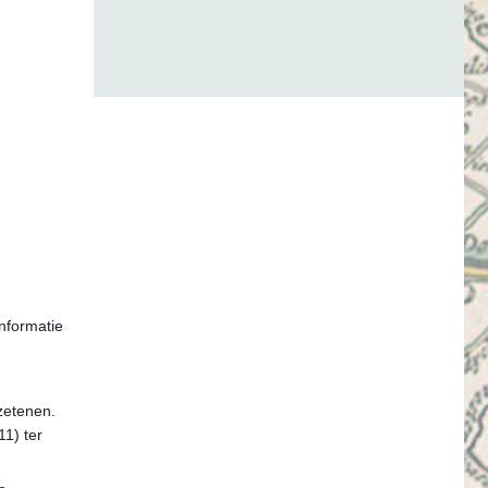
nformatie
zetenen.
11) ter