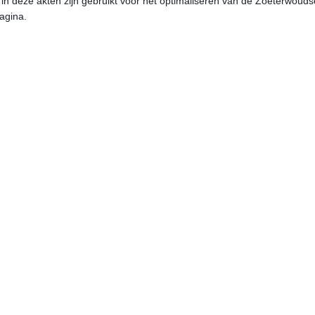
n deze akten zijn gebruikt voor het optimaliseren van de Zoeterwouds
agina.