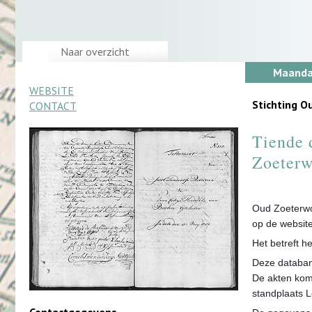
Naar overzicht
Maandag
WEBSITE
Stichting 
CONTACT
Tiende 
Zoeterw
Oud Zoeterwo
op de website
Het betreft h
Deze databan
De akten kome
standplaats 