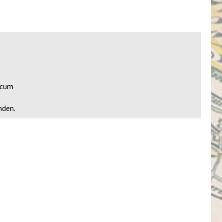
icum
nden.