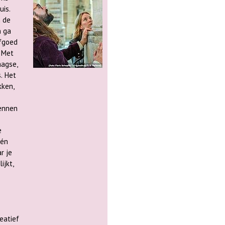
uis.
m de
n ga
aagse,
. Het
kken,
e
één
ijkt,
eatief