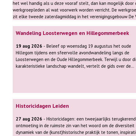
het wel handig als u deze vooraf stelt, dan kan mogelijk door 
werkgroepleden al wat voorwerk worden verricht. De werkgroep Genealogie
zit elke tweede zaterdagmiddag in het verenigingsgebouw De 
Wagen, van Boetzelaerstraat 48 te Alphen aan den Rijn, ter h
HEMA van 13:00 uur tot 16:00 uur. Eventueel kan er ook in overleg een
Wandeling Loosterwegen en Hillegommerbeek
afspraak op een andere dag gemaakt worden, het verenigings
elke woensdagmiddag en zaterdag geopend.
19 aug 2026
- Beleef op woensdag 19 augustus het oude
Hillegom tijdens een sfeervolle avondwandeling langs de
Loosterwegen en de Oude Hillegommerbeek. Terwijl u door dit
karakteristieke landschap wandelt, vertelt de gids over de
invloedrijke familie Six, die een belangrijke rol speelde in de
ontwikkeling van Hillegom. U hoort hoe het afzanden van de
duinen het dorp voorgoed veranderde en hoe de bloembollen
hier zijn oorsprong vond. Zo ontstaat een levendig beeld van
landschap en de geschiedenis die er nog altijd voelbaar is. De
Historicidagen Leiden
wandeling start om 19.00 uur vanaf Kwekerij Veelzorg,
Stationsweg 131. Voor deze wandeling wordt een bijdrage va
27 aug 2026
- Historicidagen: een tweejaarlijks terugkerende
5,- per persoon gevraagd. Na afloop staat er een kopje koffie
ontmoeting in de ruimste zin van het woord om de diversiteit
thee klaar. Aanmelden is niet nodig en iedereen is van harte
dynamiek van de (kunst)historische praktijk te tonen, inspirati
welkom. Bij twijfelachtig weer kunt u op onze website zien o