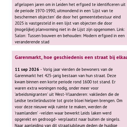
afgelopen jaren om in Leiden het erfgoed te identificeren uit
de periode 1970-1990, uitmondend in een 'Lijst van te
beschermen objecten' die door het gemeentebestuur eind
2025 is vastgesteld in een lijst van objecten die door
(mogelijke) planvorming niet in de Lijst zijn opgenomen. Link:
Salon: Tussen bouwen en behouden: Modern erfgoed in een
veranderende stad
Garenmarkt, hoe geschiedenis een straat bij elka
11 sep 2026
- Vorig jaar vierden de bewoners van de
Garenmarkt het 425-jarig bestaan van hun straat. Deze
kwam binnen een korte periode rond 1600 tot stand. Er
waren extra woningen nodig, onder meer voor
'arbeidsmigranten' uit West-Vlaanderen: vaklieden die de
Leidse textielindustrie tot grote bloei hielpen brengen. Om
voor deze nieuwe wijk ruimte te maken, werden de
'raamlanden' -velden waar bewerkt Leids laken werd
opgerekt en gedroogd- verplaatst naar buiten de singels.
Naar aanleiding van dit straatjubileum deden de huidige