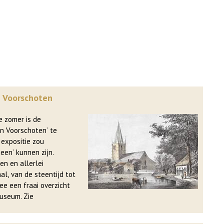
n Voorschoten
an Voorschoten’ te
 expositie zou
en’ kunnen zijn.
en en allerlei
l, van de steentijd tot
ee een fraai overzicht
van de rijke collectie van het museum. Zie