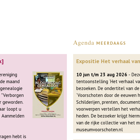
Agenda
meerdaags
k]
Expositie Het verhaal va
10 jun t/m 23 aug 2026
- Deze zomer is de
 de maand
tentoonstelling ‘Het verhaal v
 genealogie
bezoeken. De ondertitel van de
‘Voorschoten door de eeuwen he
ir geworden.
Schilderijen, prenten, document
aar loopt u
voorwerpen vertellen het verhaa
n
heden. De bezoeker krijgt hierm
museumvoorschoten.nl
vragen hebt is