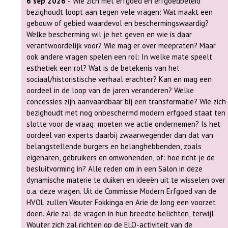
6 sep 2026
- Wie zich met erfgoed en erfgoedbeleid
deelnemende publiek. Daarom wordt parallel aan het congre
bezighoudt loopt aan tegen vele vragen: Wat maakt een
congresmarkt georganiseerd in de centrale hal van het
gebouw of gebied waardevol en beschermingswaardig?
Lipsiusgebouw in Leiden. Ook de NGV-afdeling Rijnland en
Welke bescherming wil je het geven en wie is daar
Kennemerland zal zich op deze markt in een stand presenter
verantwoordelijk voor? Wie mag er over meepraten? Maar
Familiegeschiedenis is immers een deel van de nationale,
ook andere vragen spelen een rol: In welke mate speelt
regionale, lokale, sociale en economische geschiedenis. Alle
esthetiek een rol? Wat is de betekenis van het
door al die aspecten met elkaar te verbinden, kunnen wij on
sociaal/historistische verhaal erachter? Kan en mag een
beter beeld vormen van hoe en waar al de generaties die on
oordeel in de loop van de jaren veranderen? Welke
voorgingen leefden, waarom ze zich van elders hier vestigden
concessies zijn aanvaardbaar bij een transformatie? Wie zich
hoe het leven in hun (nieuwe) woonplaats vorm kreeg.
bezighoudt met nog onbeschermd modern erfgoed staat ten
slotte voor de vraag: moeten we actie ondernemen? Is het
oordeel van experts daarbij zwaarwegender dan dat van
belangstellende burgers en belanghebbenden, zoals
eigenaren, gebruikers en omwonenden, of: hoe richt je de
besluitvorming in? Alle reden om in een Salon in deze
dynamische materie te duiken en ideeën uit te wisselen over
o.a. deze vragen. Uit de Commissie Modern Erfgoed van de
HVOL zullen Wouter Fokkinga en Arie de Jong een voorzet
doen. Arie zal de vragen in hun breedte belichten, terwijl
Wouter zich zal richten op de ELO-activiteit van de