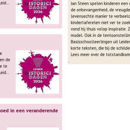
Jan Steen spelen kinderen een o
atig
de onbevangenheid, de vreugde 
ers
levensechte manier te verbeeld
ndig
kindertaferelen niet ver te zoe
vond hij thuis volop inspiratie.
model. Ook in de tentoonstelli
Basisschoolleerlingen uit Leide
korte teksten, die bij de schilde
enheid
Lees meer over de totstandkom
 en de
.
e te
s een
atig
ers
en.
ndig
en
s een
oed in een veranderende
s
, en
enheid