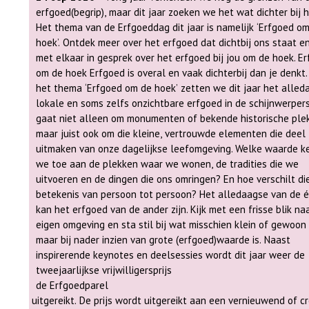
erfgoed(begrip), maar dit jaar zoeken we het wat dichter bij h
Het thema van de Erfgoeddag dit jaar is namelijk ‘Erfgoed o
hoek’. Ontdek meer over het erfgoed dat dichtbij ons staat e
met elkaar in gesprek over het erfgoed bij jou om de hoek. Erfgoed
om de hoek Erfgoed is overal en vaak dichterbij dan je denkt. Met
het thema ‘Erfgoed om de hoek’ zetten we dit jaar het alled
lokale en soms zelfs onzichtbare erfgoed in de schijnwerpers
gaat niet alleen om monumenten of bekende historische ple
maar juist ook om die kleine, vertrouwde elementen die deel
uitmaken van onze dagelijkse leefomgeving. Welke waarde kennen
we toe aan de plekken waar we wonen, de tradities die we
uitvoeren en de dingen die ons omringen? En hoe verschilt di
betekenis van persoon tot persoon? Het alledaagse van de 
kan het erfgoed van de ander zijn. Kijk met een frisse blik naar je
eigen omgeving en sta stil bij wat misschien klein of gewoon l
maar bij nader inzien van grote (erfgoed)waarde is. Naast
inspirerende keynotes en deelsessies wordt dit jaar weer de
tweejaarlijkse vrijwilligersprijs
de Erfgoedparel
uitgereikt. De prijs wordt uitgereikt aan een vernieuwend of cr