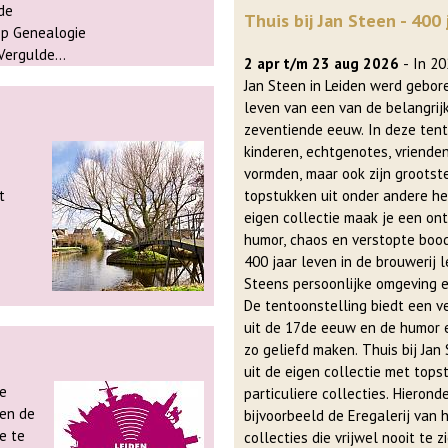
de
Thuis bij Jan Steen - 400 
Vergulde
2 apr t/m 23 aug 2026
- In 2026 is het precies 400 jaar geleden dat
oogte van de
Jan Steen in Leiden werd gebore
leven van een van de belangrij
gebouw is
zeventiende eeuw. In deze tent
kinderen, echtgenotes, vrienden
vormden, maar ook zijn grootste
topstukken uit onder andere he
eigen collectie maak je een on
humor, chaos en verstopte boodschappen. Met Thui
400 jaar leven in de brouwerij
teelt
Steens persoonlijke omgeving e
 het
De tentoonstelling biedt een ve
uit de 17de eeuw en de humor en
zo geliefd maken. Thuis bij Ja
n €
uit de eigen collectie met top
 of
particuliere collecties. Hieronde
 en de
bijvoorbeeld de Eregalerij van
e te
f de
collecties die vrijwel nooit te zien zijn 