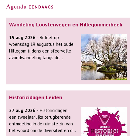
Agenda
eendaags
Wandeling Loosterwegen en Hillegommerbeek
19 aug 2026
- Beleef op
woensdag 19 augustus het oude
Hillegom tijdens een sfeervolle
avondwandeling langs de
Loosterwegen en de Oude
Hillegommerbeek. Terwijl u door
dit karakteristieke landschap
wandelt, vertelt de gids over de
invloedrijke familie Six, die een
Historicidagen Leiden
belangrijke rol speelde in de
ontwikkeling van Hillegom. U
27 aug 2026
- Historicidagen:
hoort hoe het afzanden van de
een tweejaarlijks terugkerende
duinen het dorp voorgoed
ontmoeting in de ruimste zin van
veranderde en hoe de
het woord om de diversiteit en de
bloembollenteelt hier zijn