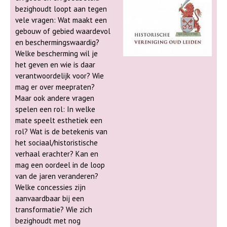
erfgoedinstellingen, zelfstandig
gelegenheid zich tijdens de
bezighoudt loopt aan tegen
ondernemers, onderzoekers en
Historicidagen 2026 te
vele vragen: Wat maakt een
andere (kunst)historische
presenteren aan het
gebouw of gebied waardevol
professionals. Het thema van
deelnemende publiek. Daarom
en beschermingswaardig?
deze editie is Toekomst van
wordt parallel aan het congres
Welke bescherming wil je
geschiedenis. De organisatie van
een congresmarkt georganiseerd
het geven en wie is daar
de Historicidagen biedt uitgevers
in de centrale hal van het
verantwoordelijk voor? Wie
en boekhandels, redacties en
Lipsiusgebouw in Leiden. Ook de
mag er over meepraten?
vertegenwoordigers van
NGV-afdeling Rijnland en
Maar ook andere vragen
(kunst)historische en/of
Kennemerland zal zich op deze
spelen een rol: In welke
erfgoedorganisaties graag de
markt in een stand presenteren.
mate speelt esthetiek een
gelegenheid zich tijdens de
Familiegeschiedenis is immers een
rol? Wat is de betekenis van
Historicidagen 2026 te
deel van de nationale, regionale,
het sociaal/historistische
presenteren aan het
lokale, sociale en economische
verhaal erachter? Kan en
deelnemende publiek. Daarom
geschiedenis. Alleen door al die
mag een oordeel in de loop
wordt parallel aan het congres
aspecten met elkaar te verbinden,
van de jaren veranderen?
een congresmarkt georganiseerd
kunnen wij ons een beter beeld
Welke concessies zijn
in de centrale hal van het
vormen van hoe en waar al de
aanvaardbaar bij een
Lipsiusgebouw in Leiden. Ook de
generaties die ons voorgingen
transformatie? Wie zich
NGV-afdeling Rijnland en
leefden, waarom ze zich van
bezighoudt met nog