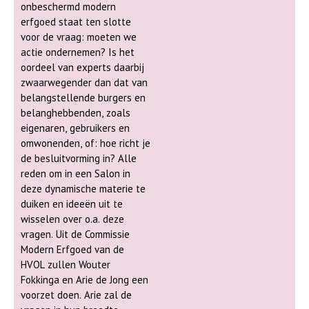
Kennemerland zal zich op deze
elders hier vestigden, en hoe het
onbeschermd modern
markt in een stand presenteren.
leven in hun (nieuwe) woonplaats
erfgoed staat ten slotte
Familiegeschiedenis is immers een
vorm kreeg.
voor de vraag: moeten we
deel van de nationale, regionale,
actie ondernemen? Is het
lokale, sociale en economische
oordeel van experts daarbij
geschiedenis. Alleen door al die
zwaarwegender dan dat van
aspecten met elkaar te verbinden,
belangstellende burgers en
kunnen wij ons een beter beeld
belanghebbenden, zoals
vormen van hoe en waar al de
eigenaren, gebruikers en
generaties die ons voorgingen
omwonenden, of: hoe richt je
leefden, waarom ze zich van
de besluitvorming in? Alle
elders hier vestigden, en hoe het
reden om in een Salon in
leven in hun (nieuwe) woonplaats
deze dynamische materie te
vorm kreeg.
duiken en ideeën uit te
wisselen over o.a. deze
vragen. Uit de Commissie
Modern Erfgoed van de
HVOL zullen Wouter
Fokkinga en Arie de Jong een
voorzet doen. Arie zal de