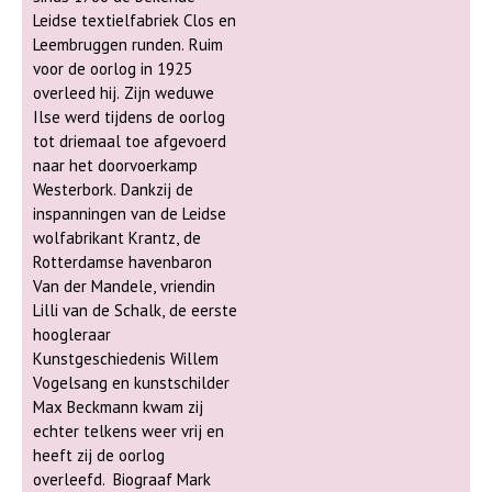
weer op gang kunt helpen.
Leidse textielfabriek Clos en
Een inspirerende Koffie+ voor
Leembruggen runden. Ruim
iedereen die nieuwsgierig is
voor de oorlog in 1925
naar zijn of haar roots. Over
overleed hij. Zijn weduwe
de spreker: Cees Jan van den
Ilse werd tijdens de oorlog
Hoek houdt zich al jarenlang
tot driemaal toe afgevoerd
bezig met genealogie en
naar het doorvoerkamp
familieonderzoek. Hij deed
Westerbork. Dankzij de
uitgebreid onderzoek naar zijn
inspanningen van de Leidse
eigen voorouders en hielp
wolfabrikant Krantz, de
vele anderen bij het opstarten
Rotterdamse havenbaron
of verder brengen van hun
Van der Mandele, vriendin
stamboomonderzoek. Hij is
Lilli van de Schalk, de eerste
actief binnen de werkgroep
hoogleraar
Genealogie van de Historische
Kunstgeschiedenis Willem
Vereniging Alphen aan den
Vogelsang en kunstschilder
Rijn [HVA] en betrokken bij de
Max Beckmann kwam zij
Nederlandse Genealogische
echter telkens weer vrij en
Vereniging (NGV). Daarnaast
heeft zij de oorlog
gaf hij cursussen en lezingen
overleefd. Biograaf Mark