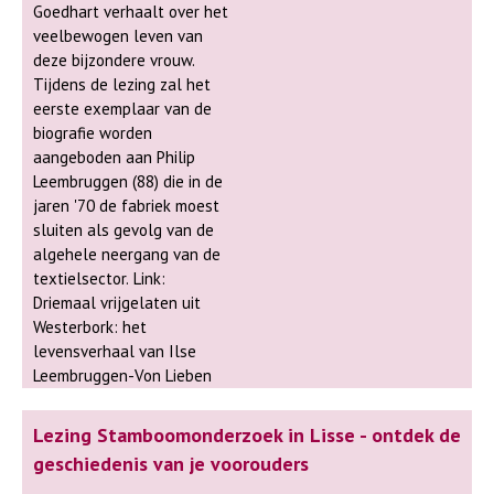
over genealogie bij onder
Goedhart verhaalt over het
meer volksuniversiteiten in
veelbewogen leven van
Alphen aan den Rijn,
deze bijzondere vrouw.
Oegstgeest en Voorschoten.
Tijdens de lezing zal het
Deze lezing wordt gehouden
eerste exemplaar van de
in de Bibliotheek van
biografie worden
Noordwijkerhout - Herenweg 2
aangeboden aan Philip
- 2211 CC te Noordwijkerhout
Leembruggen (88) die in de
en duurt van 10:30 uur tot
jaren '70 de fabriek moest
12:00 uur. Het bijwonen van
sluiten als gevolg van de
deze lezing is gratis, wel even
algehele neergang van de
aanmelden bij de Bibliotheek
textielsector. Link:
in Noordwijkerhout.
Driemaal vrijgelaten uit
Westerbork: het
levensverhaal van Ilse
Leembruggen-Von Lieben
Lezing Stamboomonderzoek in Lisse - ontdek de
geschiedenis van je voorouders