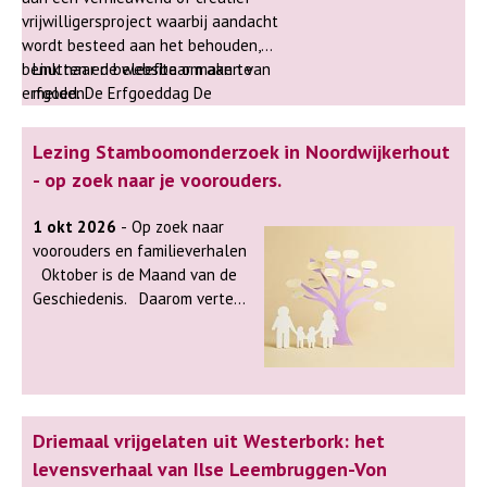
vrijwilligersproject waarbij aandacht
wordt besteed aan het behouden,
benutten en beleefbaar maken van
Link naar de website om aan te
erfgoed. De Erfgoeddag De
melden.
Erfgoeddag is het jaarlijkse congres
van Erfgoedhuis Zuid-Holland. Het is
Lezing Stamboomonderzoek in Noordwijkerhout
een dag waarop de
- op zoek naar je voorouders.
erfgoedprofessionals, -vrijwilligers,
studenten van erfgoedgerelateerde
1 okt 2026
- Op zoek naar
opleidingen, beleidsmakers,
voorouders en familieverhalen
monumenteigenaren,
Oktober is de Maand van de
partnerorganisaties en
Geschiedenis. Daarom vertelt
geïnteresseerden samenkomen.
genealogieliefhebber Cees Jan
Keynotes en keuzesessies rondom
van den Hoek deze ochtend
het thema en volop gelegenheid om
over de fascinerende wereld
nieuwe contacten te leggen.
van stamboomonderzoek.
Steeds meer mensen raken
Driemaal vrijgelaten uit Westerbork: het
geïnteresseerd in hun
familieverleden, mede door
levensverhaal van Ilse Leembruggen-Von