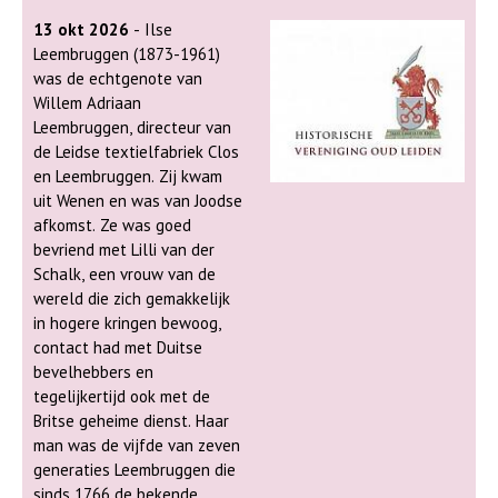
televisieprogramma’s als
Verborgen Verleden. Want wie
13 okt 2026
- Ilse
waren onze voorouders
Leembruggen (1873-1961)
eigenlijk en hoe zag hun leven
was de echtgenote van
eruit? Tijdens deze
Willem Adriaan
bijeenkomst laat Cees Jan zien
Leembruggen, directeur van
hoe je zelf op onderzoek kunt
de Leidse textielfabriek Clos
gaan naar je
en Leembruggen. Zij kwam
familiegeschiedenis. Er is
uit Wenen en was van Joodse
tegenwoordig veel informatie
afkomst. Ze was goed
online beschikbaar,
bevriend met Lilli van der
bijvoorbeeld via
Schalk, een vrouw van de
bevolkingsregisters, de
wereld die zich gemakkelijk
burgerlijke stand en kerkelijke
in hogere kringen bewoog,
archieven. Aan de hand van
contact had met Duitse
eigen ervaringen en
bevelhebbers en
voorbeelden vertelt hij hoe
tegelijkertijd ook met de
een onderzoek begint, welke
Britse geheime dienst. Haar
verrassingen je onderweg
man was de vijfde van zeven
kunt tegenkomen en hoe je
generaties Leembruggen die
vastgelopen speurtochten
sinds 1766 de bekende