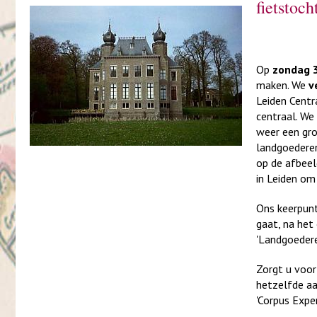
fietstoc
Op
zondag 3
maken. We
v
Leiden Centr
centraal. We
weer een gro
landgoedere
op de afbeel
in Leiden om
Ons keerpunt
gaat, na het
'Landgoedere
Zorgt u voor
hetzelfde aa
'Corpus Exper