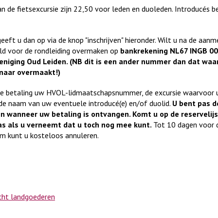
n de fietsexcursie zijn 22,50 voor leden en duoleden. Introducés b
eeft u dan op via de knop "inschrijven" hieronder. Wilt u na de aanm
eld voor de rondleiding overmaken op
bankrekening NL67 INGB 0
ereniging Oud Leiden. (NB dit is een ander nummer dan dat waa
 naar overmaakt!)
 de betaling uw HVOL-lidmaatschapsnummer, de excursie waarvoor 
n de naam van uw eventuele introducé(e) en/of duolid.
U bent pas de
n wanneer uw betaling is ontvangen. Komt u op de reservelij
as als u verneemt dat u toch nog mee kunt.
Tot 10 dagen voor 
m kunt u kosteloos annuleren.
cht landgoederen