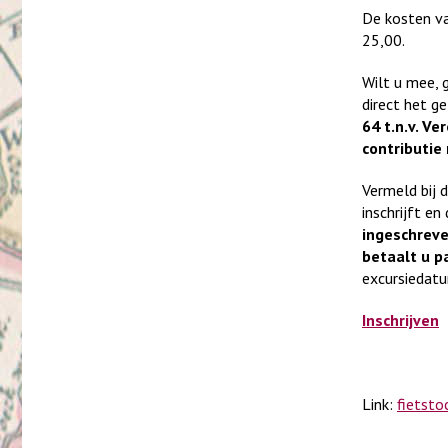
De kosten va
25,00.
Wilt u mee, g
direct het g
64 t.n.v. V
contributie
Vermeld bij
inschrijft e
ingeschreve
betaalt u p
excursiedatu
Inschrijven
Link:
fietsto