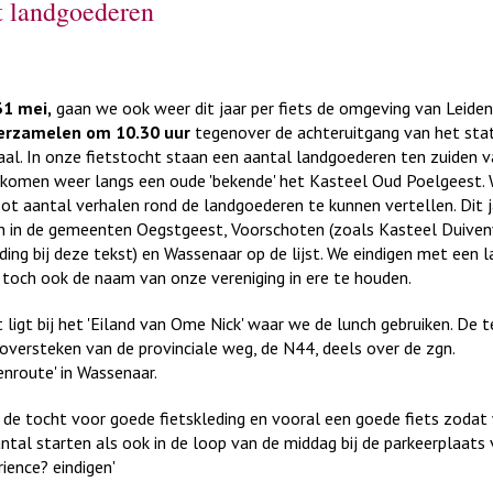
ht landgoederen
1 mei,
gaan we ook weer dit jaar per fiets de omgeving van Leiden
erzamelen om 10.30 uur
tegenover de achteruitgang van het sta
aal. In onze fietstocht staan een aantal landgoederen ten zuiden v
 komen weer langs een oude 'bekende' het Kasteel Oud Poelgeest.
ot aantal verhalen rond de landgoederen te kunnen vertellen. Dit 
n in de gemeenten Oegstgeest, Voorschoten (zoals Kasteel Duive
ding bij deze tekst) en Wassenaar op de lijst. We eindigen met een 
 toch ook de naam van onze vereniging in ere te houden.
 ligt bij het 'Eiland van Ome Nick' waar we de lunch gebruiken. De t
 oversteken van de provinciale weg, de N44, deels over de zgn.
nroute' in Wassenaar.
 de tocht voor goede fietskleding en vooral een goede fiets zoda
ntal starten als ook in de loop van de middag bij de parkeerplaats
ience? eindigen'