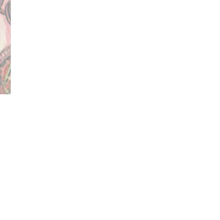
home
agenda
hist. ver. oud leiden
HOME
CONTACT
ARTIKELEN
OVER ONS