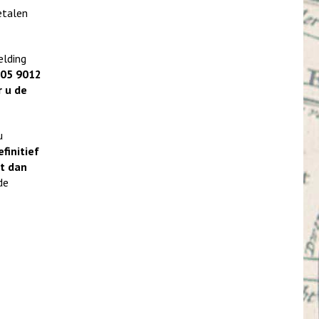
etalen
elding
005 9012
r u de
u
finitief
st dan
de