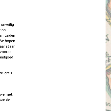
 onveilig
tion
an Leiden
 We hopen
jaar staan
nvoorde
landgoed
erugreis
t we met
 van de